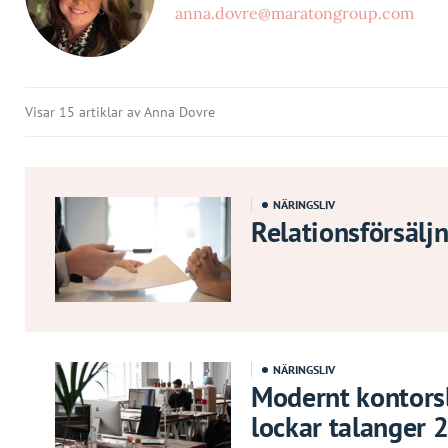
anna.dovre@maratongroup.com
Visar 15 artiklar av Anna Dovre
NÄRINGSLIV
Relationsförsälj
NÄRINGSLIV
Modernt kontors
lockar talanger 