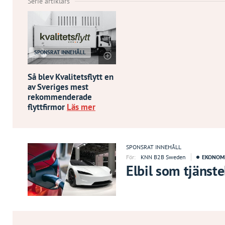
Serie artiklars
SPONSRAT INNEHÅLL
Så blev Kvalitetsflytt en
av Sveriges mest
rekommenderade
flyttfirmor
Läs mer
SPONSRAT INNEHÅLL
För:
KNN B2B Sweden
EKONOM
Elbil som tjänste