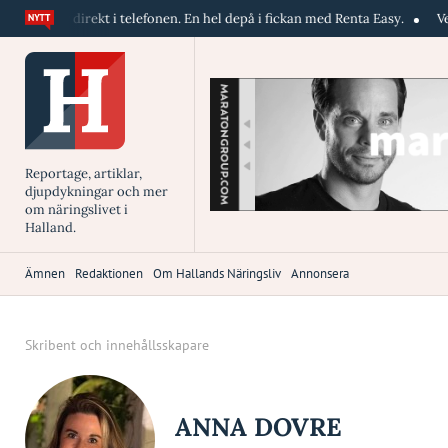
 direkt i telefonen. En hel depå i fickan med Renta Easy.
Velumi erbju
Reportage, artiklar,
djupdykningar och mer
om näringslivet i
Halland.
Ämnen
Redaktionen
Om Hallands Näringsliv
Annonsera
Skribent och innehållsskapare
ANNA DOVRE