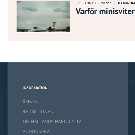
För:
KNN B2B Sweden
EKONOM
Varför minisviter
INFORMATION
ÄMNEN
REDAKTIONEN
OM HALLANDS NÄRINGSLIV
ANNONSERA