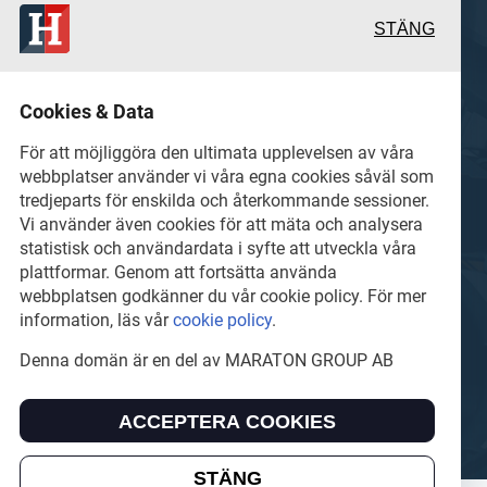
STÄNG
 och värdefulla berättelser
Cookies & Data
 det lokala näringslivet
För att möjliggöra den ultimata upplevelsen av våra
webbplatser använder vi våra egna cookies såväl som
tredjeparts för enskilda och återkommande sessioner.
hel del annan läsvärt
Vi använder även cookies för att mäta och analysera
statistisk och användardata i syfte att utveckla våra
plattformar. Genom att fortsätta använda
webbplatsen godkänner du vår cookie policy. För mer
information, läs vår
cookie policy
.
Denna domän är en del av MARATON GROUP AB
GROUP AB som äger och förvaltar digitala
ACCEPTERA COOKIES
STÄNG