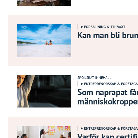
FÖRSÄLJNING & TILLVÄXT
Kan man bli bru
SPONSRAT INNEHÅLL
ENTREPRENÖRSKAP & FÖRETAG
Som naprapat få
människokroppe
ENTREPRENÖRSKAP & FÖRETAG
Varför kan certif