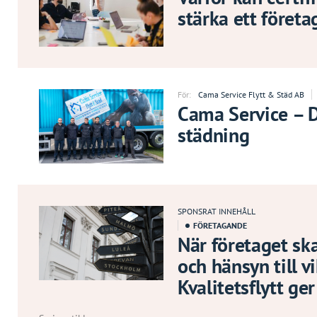
stärka ett föret
För:
Cama Service Flytt & Städ AB
Cama Service – Di
städning
SPONSRAT INNEHÅLL
FÖRETAGANDE
När företaget ska
och hänsyn till 
Kvalitetsflytt ger