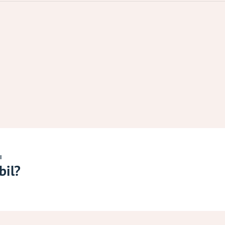
I
bil?