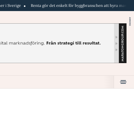
ge
Renta gör det enkelt för byggbranschen att hyra maskiner direkt i 
ANNONS