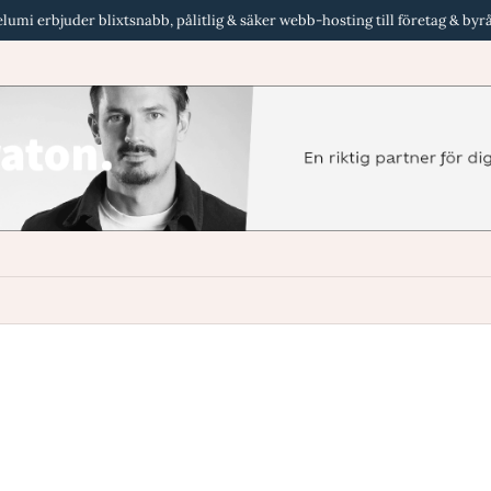
der blixtsnabb, pålitlig & säker webb-hosting till företag & byråer i Sveri