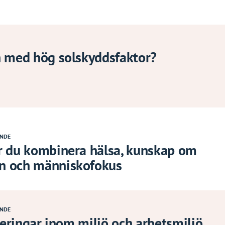
n med hög solskyddsfaktor?
ANDE
r du kombinera hälsa, kunskap om
n och människofokus
ANDE
ieringar inom miljö och arbetsmiljö