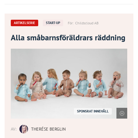
För:
Childscloud AB
ARTIKELSERIE
START-UP
Alla småbarnsföräldrars räddning
SPONSRAT INNEHÅLL
AV:
THERÉSE BERGLIN