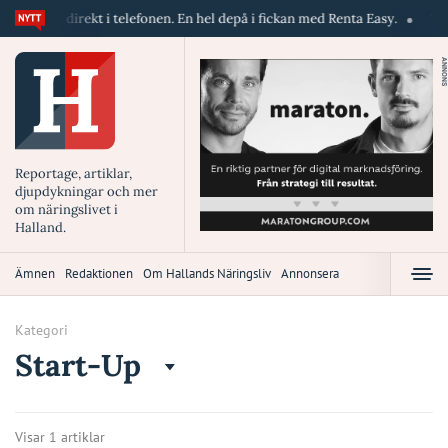
kiner direkt i telefonen. En hel depå i fickan med Renta Easy.
Velumi
ANNONS
Reportage, artiklar,
djupdykningar och mer
om näringslivet i
Halland.
Ämnen
Redaktionen
Om Hallands Näringsliv
Annonsera
Kategori
Start-Up
Visar 1 artiklar