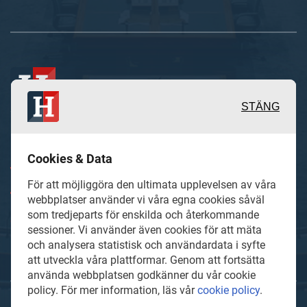
STÄNG
Inspirerande, engagerande och
Cookies & Data
värdefulla berättelser och reportage
För att möjliggöra den ultimata upplevelsen av våra
från och om det lokala näringslivet och
webbplatser använder vi våra egna cookies såväl
som tredjeparts för enskilda och återkommande
dess aktörer samt en hel del annan
sessioner. Vi använder även cookies för att mäta
läsvärt innehåll.
och analysera statistisk och användardata i syfte
att utveckla våra plattformar. Genom att fortsätta
använda webbplatsen godkänner du vår cookie
policy. För mer information, läs vår
cookie policy
.