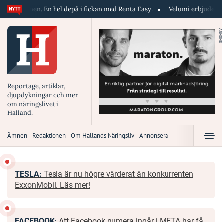
n hel depå i fickan med Renta Easy.
Velumi erbjuder blixtsnabb, pålitl
ANNONS
Reportage, artiklar,
djupdykningar och mer
om näringslivet i
Halland.
Ämnen
Redaktionen
Om Hallands Näringsliv
Annonsera
TESLA:
Tesla är nu högre värderat än konkurrenten
ExxonMobil. Läs mer!
FACEBOOK:
Att Facebook numera ingår i META har få