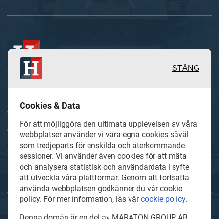
STÄNG
Inspirerande, engagerande och
Cookies & Data
värdefulla berättelser och reportage
För att möjliggöra den ultimata upplevelsen av våra
från och om det lokala näringslivet och
webbplatser använder vi våra egna cookies såväl
dess aktörer samt en hel del annan
som tredjeparts för enskilda och återkommande
sessioner. Vi använder även cookies för att mäta
läsvärt innehåll.
och analysera statistisk och användardata i syfte
att utveckla våra plattformar. Genom att fortsätta
använda webbplatsen godkänner du vår cookie
policy. För mer information, läs vår
cookie policy
.
Hallandsaffarer.se är en del av mediakoncernen MARATON
Denna domän är en del av MARATON GROUP AB