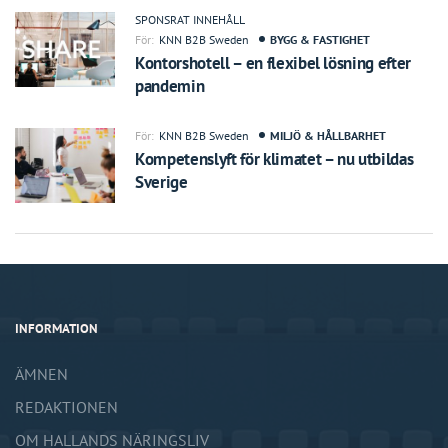
SPONSRAT INNEHÅLL
För:
KNN B2B Sweden
BYGG & FASTIGHET
Kontorshotell – en flexibel lösning efter
pandemin
För:
KNN B2B Sweden
MILJÖ & HÅLLBARHET
Kompetenslyft för klimatet – nu utbildas
Sverige
INFORMATION
ÄMNEN
REDAKTIONEN
OM HALLANDS NÄRINGSLIV