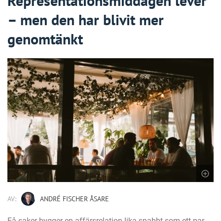
Representationsmiddagen lever
– men den har blivit mer
genomtänkt
AV:
ANDRÉ FISCHER ÅSARE
Få saker bygger en affärsrelation lika snabbt som ett par