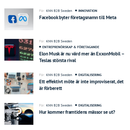
För:
KNN B2B Sweden
INNOVATION
Facebook byter företagsnamn till Meta
För:
KNN B2B Sweden
ENTREPRENÖRSKAP & FÖRETAGANDE
Elon Musk är nu värd mer än ExxonMobil –
Teslas största rival
För:
KNN B2B Sweden
DIGITALISERING
Ett effektivt möte är inte improviserat, det
är förberett
För:
KNN B2B Sweden
DIGITALISERING
Hur kommer framtidens mässor se ut?