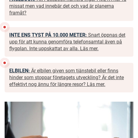
missat men vad innebär det och vad är planerna
framåt?
INTE ENS TYST PÅ 10.000 METER:
Snart öppnas det
upp för att kunna genomföra telefonsamtal även på
flygplan. Inte uppskattat av alla. Läs mer.
ELBILEN:
Är elbilen given som tjänstebil eller finns
hinder som stoppar företagets utveckling? Är det inte
effektivt nog ännu för längre resor? Läs mer.