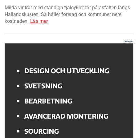
Milda vintrar med ständiga tjälcykler tär på asfalten längs
Hallandskusten. Så håller företag och kommuner nere
kostnaden.
Läs mer
ANNONS