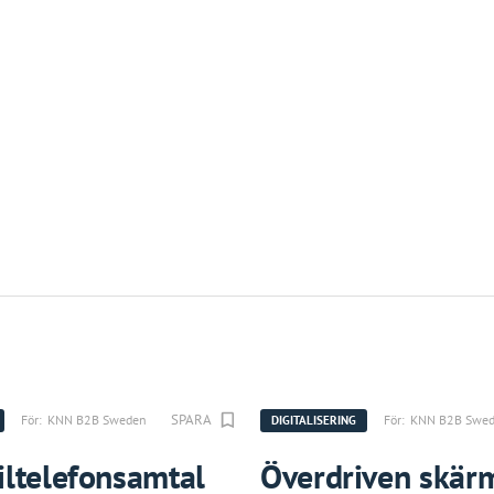
SPARA
För:
KNN B2B Sweden
För:
KNN B2B Swe
DIGITALISERING
ltelefonsamtal
Överdriven skär