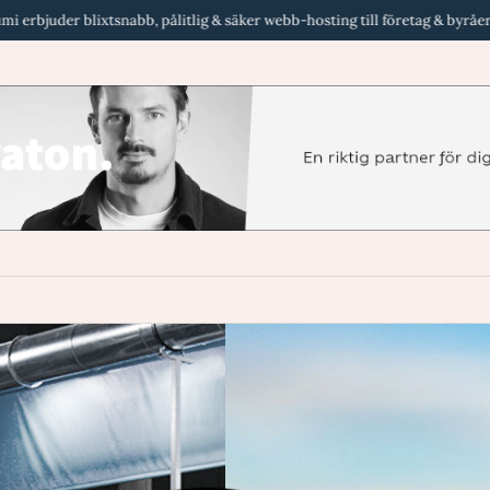
nabb, pålitlig & säker webb-hosting till företag & byråer i Sverige
Ren