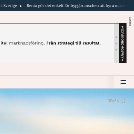
ta gör det enkelt för byggbranschen att hyra maskiner direkt i telefonen. 
ANNONS
SPARA