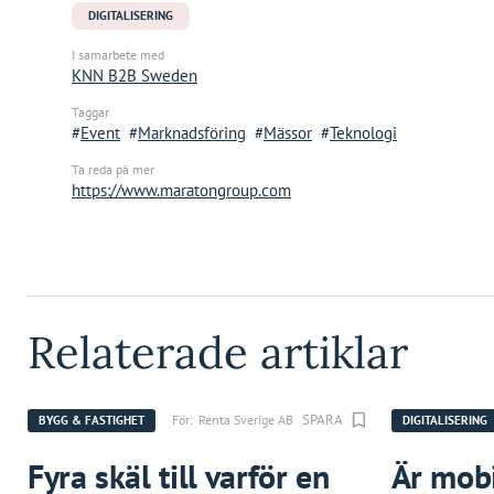
DIGITALISERING
I samarbete med
KNN B2B Sweden
Taggar
Event
Marknadsföring
Mässor
Teknologi
Ta reda pä mer
https://www.maratongroup.com
Relaterade artiklar
SPARA
För:
Renta Sverige AB
BYGG & FASTIGHET
DIGITALISERING
Fyra skäl till varför en
Är mobi