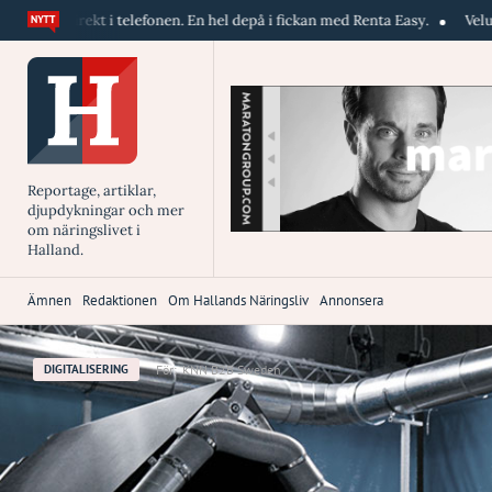
telefonen. En hel depå i fickan med Renta Easy.
Velumi erbjuder blixts
Reportage, artiklar,
djupdykningar och mer
om näringslivet i
Halland.
Ämnen
Redaktionen
Om Hallands Näringsliv
Annonsera
För:
KNN B2B Sweden
DIGITALISERING