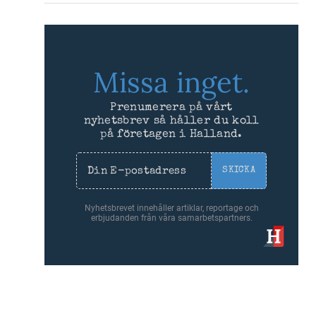
Missa inget.
Prenumerera på vårt
nyhetsbrev så håller du koll
på företagen i Halland.
SKICKA
Nyhetsbrevet innehåller artiklar, reportage och
erbjudanden från våra samarbetspartners.