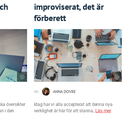
och
improviserat, det är
förberett
AV:
ANNA DOVRE
ka översikter
Idag har vi alla accepterat att denna nya
n i den
verklighet är här för att stanna,
Läs mer