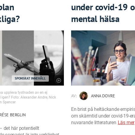
plan
under covid-19 
liga?
mental hälsa
SPONSRAT INNEHÅLL
na uppleva tystnaden av en ej
AV:
ANNA DOVRE
 igen? Foto: Alexander Andre, Nick
n Spencer
En brist på heltäckande empiris
RÉSE BERGLIN
om skärmtid under covid-19-era
nuvarande litteraturen
Läs mer
– det här potentiellt
 scenariot är inte verklighet