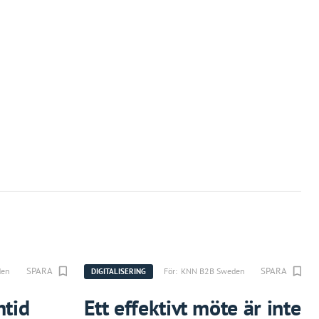
SPARA
SPARA
den
För:
KNN B2B Sweden
DIGITALISERING
mtid
Ett effektivt möte är inte