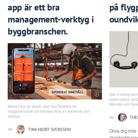
app är ett bra
på flyg
management-verktyg i
oundvik
byggbranschen.
SPONSRAT INNEHÅLL
Ska vi aldrig kun
uppkopplad värld
Morales och Owe
Renta Easy är appen som ska förenkla för
byggbranschen att hantera hyra av maskiner och
verktyg.
AV:
THE
AV:
TINA HJORT SVENSSON
Oroa dig inte 
öronbedövande