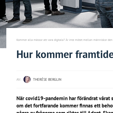
Kommer alla mässor att vara digitala? Är inte mötet mellan människor de
Hur kommer framtide
AV:
THERÉSE BERGLIN
När covid19-pandemin har förändrat vårat 
om det fortfarande kommer finnas ett behov
några av frågorna som riktas till Adapt, Skan