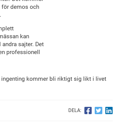
a för demos och
.
plett
 mässan kan
l andra sajter. Det
en professionell
ingenting kommer bli riktigt sig likt i livet
DELA: