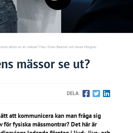
n stora delen av en mässa? Foto: Drew Beamer och Jonas Morgner
ns mässor se ut?
DELA:
sätt att kommunicera kan man fråga sig
 för fysiska mässmontrar? Det här är
dinaviens ledande företag i ljud-, ljus- och