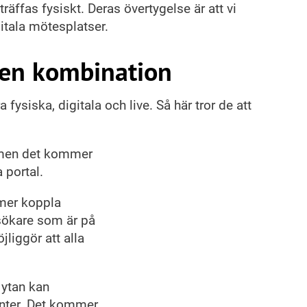
träffas fysiskt. Deras övertygelse är att vi
itala mötesplatser.
 en kombination
ysiska, digitala och live. Så här tror de att
 men det kommer
 portal.
mer koppla
sökare som är på
jliggör att alla
 ytan kan
onter. Det kommer