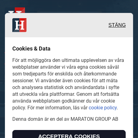
STÄNG
Inspirerande, engagerande och
Cookies & Data
värdefulla berättelser och reportage
För att möjliggöra den ultimata upplevelsen av våra
från och om det lokala näringslivet och
webbplatser använder vi våra egna cookies såväl
som tredjeparts för enskilda och återkommande
dess aktörer samt en hel del annan
sessioner. Vi använder även cookies för att mäta
läsvärt innehåll.
och analysera statistisk och användardata i syfte
att utveckla våra plattformar. Genom att fortsätta
använda webbplatsen godkänner du vår cookie
policy. För mer information, läs vår
cookie policy
.
Hallandsaffarer.se är en del av mediakoncernen MARATON
Denna domän är en del av MARATON GROUP AB
GROUP AB som äger och förvaltar digitala
tidningsvarumärken i Europa.
ACCEPTERA COOKIES