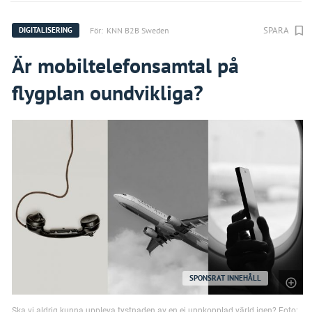
SPARA
För:
KNN B2B Sweden
DIGITALISERING
Är mobiltelefonsamtal på
flygplan oundvikliga?
SPONSRAT INNEHÅLL
Ska vi aldrig kunna uppleva tystnaden av en ej uppkopplad värld igen? Foto: