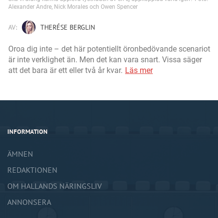
Alexander Andre, Nick Morales och Owen Spencer
AV:
THERÉSE BERGLIN
Oroa dig inte – det här potentiellt öronbedövande scenariot
är inte verklighet än. Men det kan vara snart. Vissa säger
att det bara är ett eller två år kvar.
Läs mer
INFORMATION
ÄMNEN
REDAKTIONEN
OM HALLANDS NÄRINGSLIV
ANNONSERA