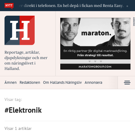
maskiner direkt i telefonen. En hel depå i fickan med Renta Easy.
Vel
ANNONS
Reportage, artiklar,
djupdykningar och mer
om näringslivet i
Halland.
Ämnen
Redaktionen
Om Hallands Näringsliv
Annonsera
Visar tag:
#Elektronik
Visar 1 artiklar