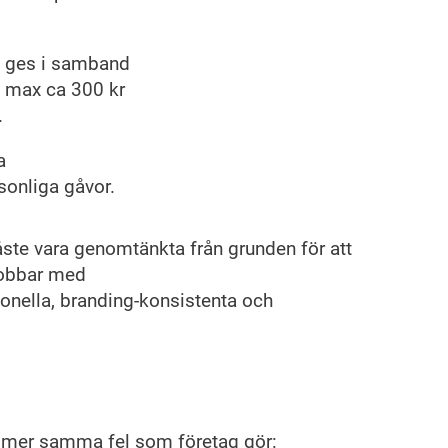
 ges i samband
e max ca 300 kr
.
a
sonliga gåvor.
åste vara genomtänkta från grunden för att
jobbar med
onella, branding-konsistenta och
ommer samma fel som företag gör: