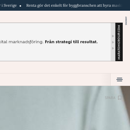
Renta gör det enkelt för byggbranschen att hyra maskiner direkt i telefon
ANNONS
SPARA