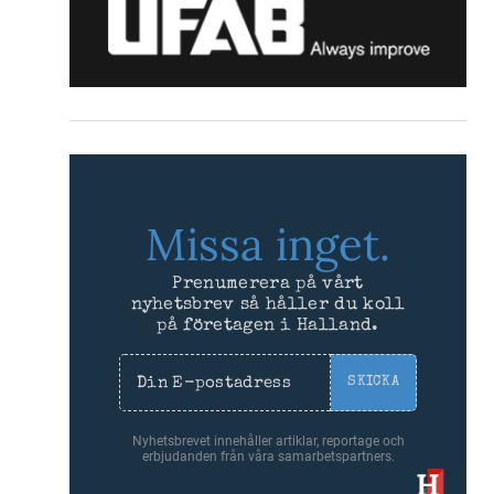
Missa inget.
Prenumerera på vårt
nyhetsbrev så håller du koll
på företagen i Halland.
SKICKA
Nyhetsbrevet innehåller artiklar, reportage och
erbjudanden från våra samarbetspartners.