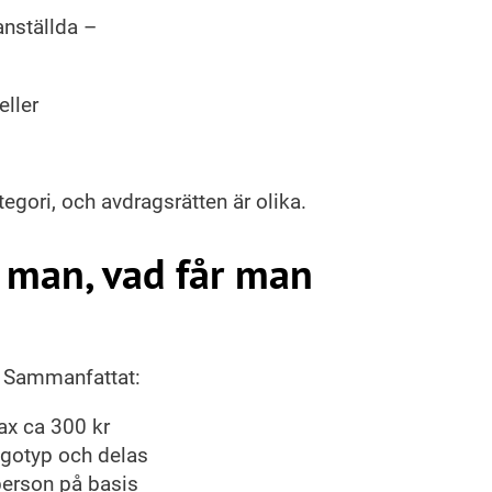
anställda –
eller
tegori, och avdragsrätten är olika.
r man, vad får man
a. Sammanfattat:
ax ca 300 kr
ogotyp och delas
k person på basis