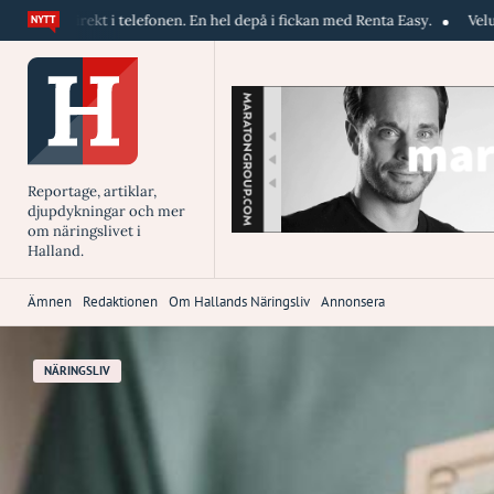
t i telefonen. En hel depå i fickan med Renta Easy.
Velumi erbjuder bl
Reportage, artiklar,
djupdykningar och mer
om näringslivet i
Halland.
Ämnen
Redaktionen
Om Hallands Näringsliv
Annonsera
NÄRINGSLIV