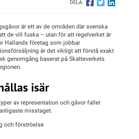
DELA:
agsgåvor är ett av de områden där svenska
att de vill fuska – utan för att regelverket är
För Hallands företag som jobbar
nsförsäljning är det viktigt att förstå exakt
tisk genomgång baserat på Skatteverkets
regionen.
ållas isär
yper av representation och gåvor faller
anligaste misstaget.
 och förströelse