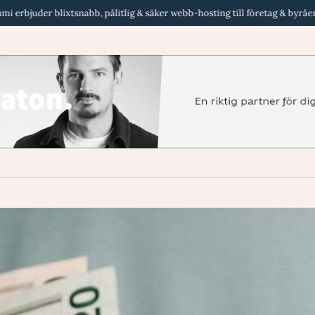
ixtsnabb, pålitlig & säker webb-hosting till företag & byråer i Sverige