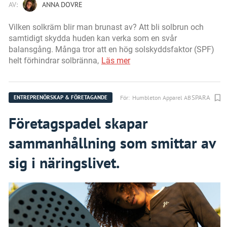
AV:
ANNA DOVRE
Vilken solkräm blir man brunast av? Att bli solbrun och
samtidigt skydda huden kan verka som en svår
balansgång. Många tror att en hög solskyddsfaktor (SPF)
helt förhindrar solbränna,
Läs mer
SPARA
För:
Humbleton Apparel AB
ENTREPRENÖRSKAP & FÖRETAGANDE
Företagspadel skapar
sammanhållning som smittar av
sig i näringslivet.