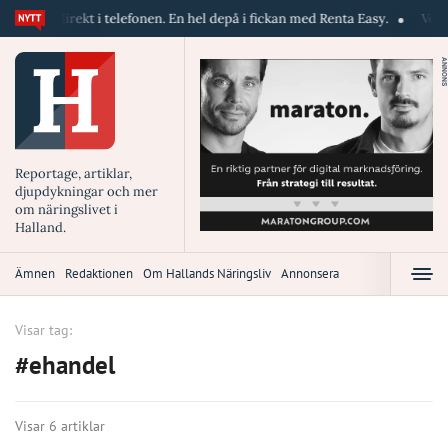
er direkt i telefonen. En hel depå i fickan med Renta Easy.
Velumi erb
ANNONS
Reportage, artiklar,
djupdykningar och mer
om näringslivet i
Halland.
Ämnen
Redaktionen
Om Hallands Näringsliv
Annonsera
Visar tag:
#ehandel
Visar 6 artiklar