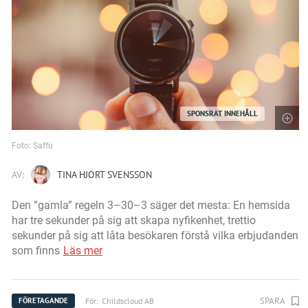
SPONSRAT INNEHÅLL
Foto: Saffu
AV:
TINA HJORT SVENSSON
Den ”gamla” regeln 3–30–3 säger det mesta: En hemsida
har tre sekunder på sig att skapa nyfikenhet, trettio
sekunder på sig att låta besökaren förstå vilka erbjudanden
som finns
Läs mer
SPARA
För:
Childscloud AB
FÖRETAGANDE